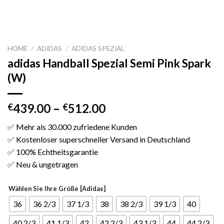
HOME
/
ADIDAS
/
ADIDAS SPEZIAL
adidas Handball Spezial Semi Pink Spark
(W)
439.00
–
512.00
€
€
✅ Mehr als 30.000 zufriedene Kunden
✅ Kostenloser superschneller Versand in Deutschland
✅ 100% Echtheitsgarantie
✅ Neu & ungetragen
Wählen Sie Ihre Größe [Adidas]
36
36 2/3
37 1/3
38
38 2/3
39 1/3
40
40 2/3
41 1/3
42
42 2/3
43 1/3
44
44 2/3