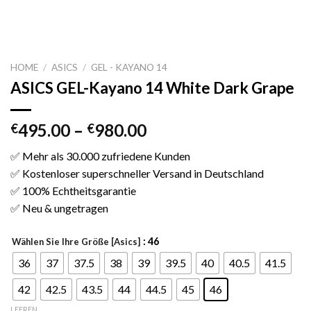
HOME
/
ASICS
/
GEL - KAYANO 14
ASICS GEL-Kayano 14 White Dark Grape
495.00
–
980.00
€
€
✅ Mehr als 30.000 zufriedene Kunden
✅ Kostenloser superschneller Versand in Deutschland
✅ 100% Echtheitsgarantie
✅ Neu & ungetragen
: 46
Wählen Sie Ihre Größe [Asics]
36
37
37.5
38
39
39.5
40
40.5
41.5
42
42.5
43.5
44
44.5
45
46
LEEREN