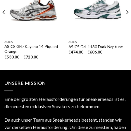
ASICS
ASICS
ASICS GEL-Kayano 14 Piquant
ASICS Gel-1130 Dark Neptune
Orange
€
474.00
–
€
606.00
€
530.00
–
€
720.00
UNSERE MISSION
Eine der größten Herausforderungen für Sneakerheads ist es,
die neuesten exklusiven Sneakers zu bekommen.
Da auch unser Team aus Sneakerheads besteht, standen wir
vor derselben Herausforderung. Um diese zu meistern, haben