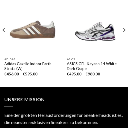
ADIDAS
ASICS
Adidas Gazelle Indoor Earth
ASICS GEL-Kayano 14 White
Strata (W)
Dark Grape
€
456.00
–
€
595.00
€
495.00
–
€
980.00
UNSERE MISSION
Eine der größten Herausforderungen für Sneakerheads ist es,
die neuesten exklusiven Sneakers zu bekommen.