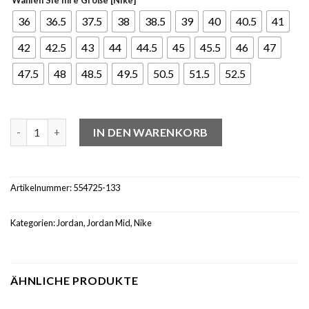
36
36.5
37.5
38
38.5
39
40
40.5
41
42
42.5
43
44
44.5
45
45.5
46
47
47.5
48
48.5
49.5
50.5
51.5
52.5
Jordan 1 Mid Crimson Tint Menge
IN DEN WARENKORB
Artikelnummer:
554725-133
Kategorien:
Jordan
,
Jordan Mid
,
Nike
ÄHNLICHE PRODUKTE