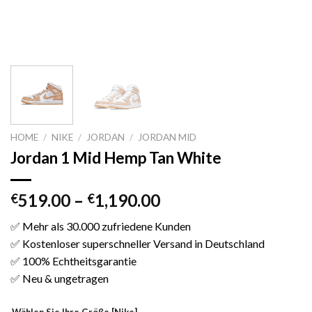
HOME
/
NIKE
/
JORDAN
/
JORDAN MID
Jordan 1 Mid Hemp Tan White
519.00
–
1,190.00
€
€
✅ Mehr als 30.000 zufriedene Kunden
✅ Kostenloser superschneller Versand in Deutschland
✅ 100% Echtheitsgarantie
✅ Neu & ungetragen
Wählen Sie Ihre Größe [Nike]