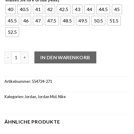
40
40.5
41
42
42.5
43
44
44.5
45
45.5
46
47
47.5
48.5
49.5
50.5
51.5
52.5
Jordan 1 Mid Hemp Tan White Menge
IN DEN WARENKORB
Artikelnummer:
554724-271
Kategorien:
Jordan
,
Jordan Mid
,
Nike
ÄHNLICHE PRODUKTE