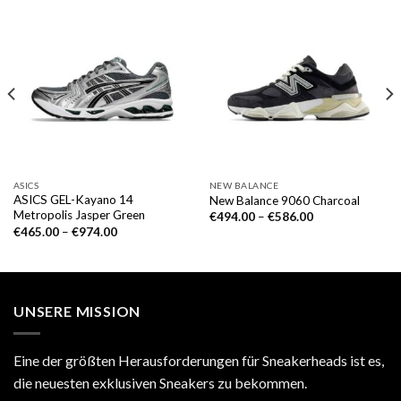
ASICS
NEW BALANCE
ASICS GEL-Kayano 14
New Balance 9060 Charcoal
Metropolis Jasper Green
€
494.00
–
€
586.00
€
465.00
–
€
974.00
UNSERE MISSION
Eine der größten Herausforderungen für Sneakerheads ist es,
die neuesten exklusiven Sneakers zu bekommen.