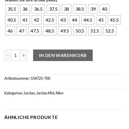
35.5
36
36.5
37.5
38
38.5
39
40
40.5
41
42
42.5
43
44
44.5
45
45.5
46
47
47.5
48.5
49.5
50.5
51.5
52.5
Jordan 1 Mid University Gold Black Menge
IN DEN WARENKORB
Artikelnummer:
554725-700
Kategorien:
Jordan
,
Jordan Mid
,
Nike
ÄHNLICHE PRODUKTE