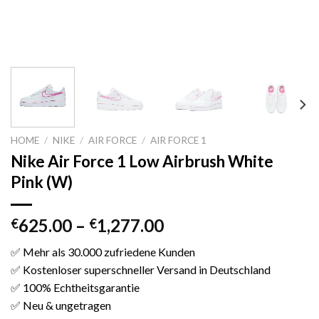
HOME
/
NIKE
/
AIR FORCE
/
AIR FORCE 1
Nike Air Force 1 Low Airbrush White
Pink (W)
625.00
–
1,277.00
€
€
✅ Mehr als 30.000 zufriedene Kunden
✅ Kostenloser superschneller Versand in Deutschland
✅ 100% Echtheitsgarantie
✅ Neu & ungetragen