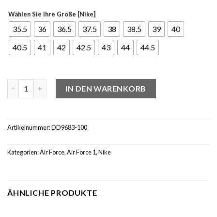
Wählen Sie Ihre Größe [Nike]
35.5
36
36.5
37.5
38
38.5
39
40
40.5
41
42
42.5
43
44
44.5
Nike Air Force 1 Low Airbrush White Pink (W) Menge
IN DEN WARENKORB
Artikelnummer:
DD9683-100
Kategorien:
Air Force
,
Air Force 1
,
Nike
ÄHNLICHE PRODUKTE