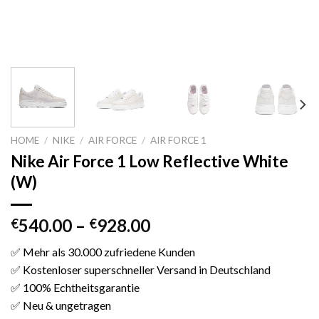
HOME
/
NIKE
/
AIR FORCE
/
AIR FORCE 1
Nike Air Force 1 Low Reflective White
(W)
540.00
–
928.00
€
€
✅ Mehr als 30.000 zufriedene Kunden
✅ Kostenloser superschneller Versand in Deutschland
✅ 100% Echtheitsgarantie
✅ Neu & ungetragen