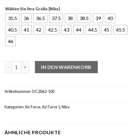
Wählen Sie Ihre Größe [Nike]
35.5
36
36.5
37.5
38
38.5
39
40
40.5
41
42
42.5
43
44
44.5
45
45.5
46
Nike Air Force 1 Low Reflective White (W) Menge
IN DEN WARENKORB
Artikelnummer:
DC2062-100
Kategorien:
Air Force
,
Air Force 1
,
Nike
ÄHNLICHE PRODUKTE