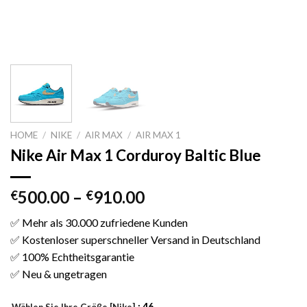
HOME
/
NIKE
/
AIR MAX
/
AIR MAX 1
Nike Air Max 1 Corduroy Baltic Blue
500.00
–
910.00
€
€
✅ Mehr als 30.000 zufriedene Kunden
✅ Kostenloser superschneller Versand in Deutschland
✅ 100% Echtheitsgarantie
✅ Neu & ungetragen
: 46
Wählen Sie Ihre Größe [Nike]