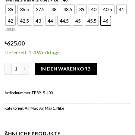
36
36.5
37.5
38
38.5
39
40
40.5
41
42
42.5
43
44
44.5
45
45.5
46
LEEREN
€
625.00
Lieferzeit: 1-4 Werktage
Nike Air Max 1 Corduroy Baltic Blue Menge
IN DEN WARENKORB
Artikelnummer:
FB8915-400
Kategorien:
Air Max
,
Air Max 1
,
Nike
ÄHNLICHE PRODUKTE