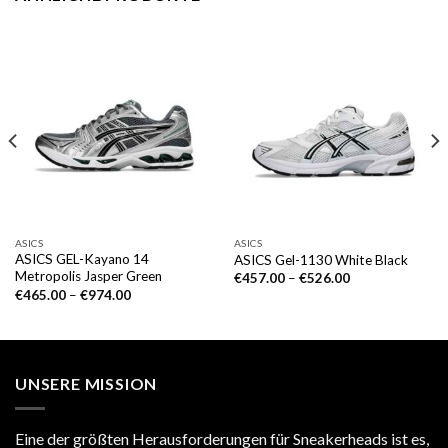
ASICS
ASICS
ASICS GEL-Kayano 14
ASICS Gel-1130 White Black
Metropolis Jasper Green
€
457.00
–
€
526.00
€
465.00
–
€
974.00
UNSERE MISSION
Eine der größten Herausforderungen für Sneakerheads ist es,