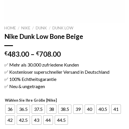
HOME
/
NIKE
/
DUNK
/
DUNK LOW
Nike Dunk Low Bone Beige
483.00
–
708.00
€
€
✅ Mehr als 30.000 zufriedene Kunden
✅ Kostenloser superschneller Versand in Deutschland
✅ 100% Echtheitsgarantie
✅ Neu & ungetragen
Wählen Sie Ihre Größe [Nike]
36
36.5
37.5
38
38.5
39
40
40.5
41
42
42.5
43
44
44.5