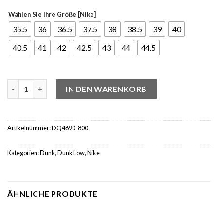
Wählen Sie Ihre Größe [Nike]
35.5
36
36.5
37.5
38
38.5
39
40
40.5
41
42
42.5
43
44
44.5
Nike Dunk Low University Gold Orange (W) Menge
IN DEN WARENKORB
Artikelnummer:
DQ4690-800
Kategorien:
Dunk
,
Dunk Low
,
Nike
ÄHNLICHE PRODUKTE