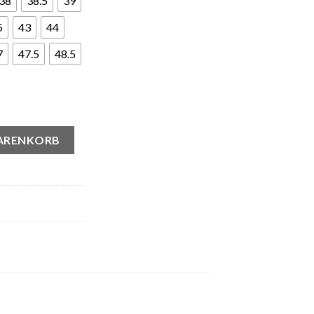
38
38.5
39
5
43
44
7
47.5
48.5
WARENKORB