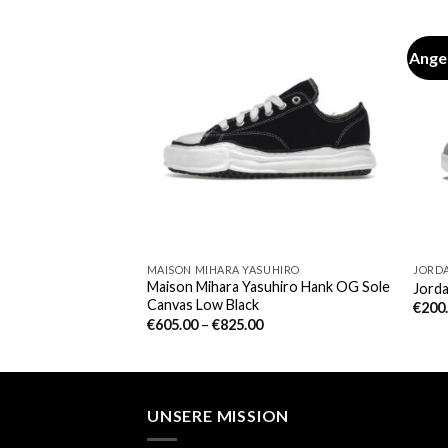
Ange
MAISON MIHARA YASUHIRO
JORD
Maison Mihara Yasuhiro Hank OG Sole
 14 Cream Pepper
Jorda
Canvas Low Black
00
€
200
€
605.00
–
€
825.00
UNSERE MISSION