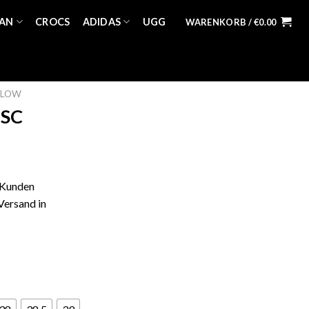
AN
CROCS
ADIDAS
UGG
WARENKORB /
€
0.00
 LOW
USC
 Kunden
Versand in