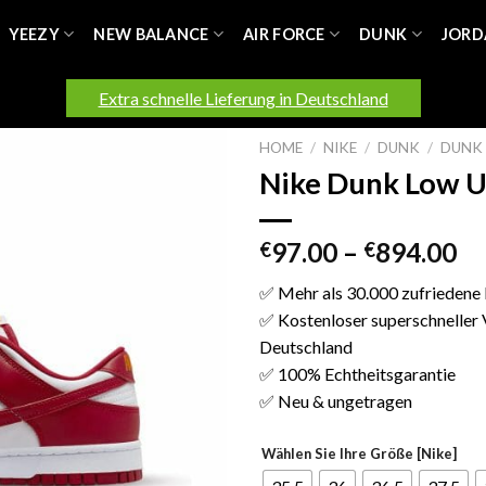
YEEZY
NEW BALANCE
AIR FORCE
DUNK
JORD
Extra schnelle Lieferung in Deutschland
HOME
/
NIKE
/
DUNK
/
DUNK
Nike Dunk Low 
97.00
–
894.00
€
€
✅ Mehr als 30.000 zufriedene
✅ Kostenloser superschneller 
Deutschland
✅ 100% Echtheitsgarantie
✅ Neu & ungetragen
Wählen Sie Ihre Größe [Nike]