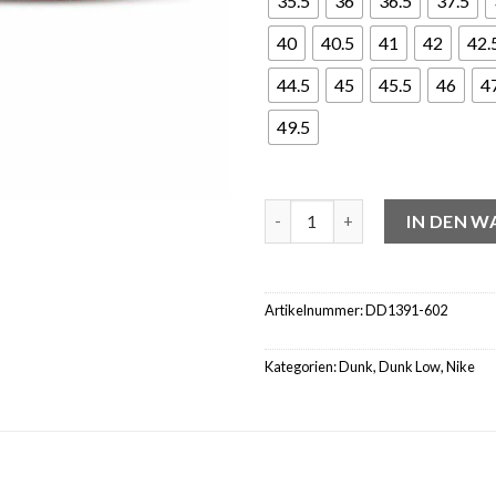
35.5
36
36.5
37.5
40
40.5
41
42
42.
44.5
45
45.5
46
4
49.5
Nike Dunk Low USC Menge
IN DEN 
Artikelnummer:
DD1391-602
Kategorien:
Dunk
,
Dunk Low
,
Nike