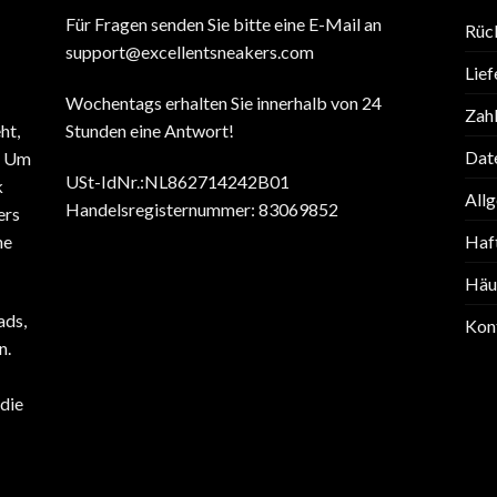
Für Fragen senden Sie bitte eine E-Mail an
Rüc
support@excellentsneakers.com
Lief
Wochentags erhalten Sie innerhalb von 24
Zah
ht,
Stunden eine Antwort!
Date
. Um
USt-IdNr.:NL862714242B01
k
All
Handelsregisternummer: 83069852
ers
ne
Haf
Häuf
ads,
Kon
n.
die