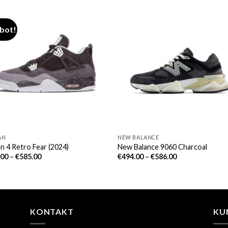
bot!
AN
NEW BALANCE
n 4 Retro Fear (2024)
New Balance 9060 Charcoal
.00
–
€
585.00
€
494.00
–
€
586.00
KONTAKT
KU