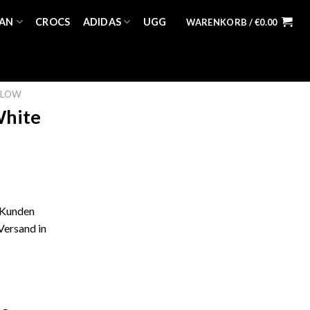
AN
CROCS
ADIDAS
UGG
WARENKORB /
€
0.00
 LOW
White
 Kunden
Versand in