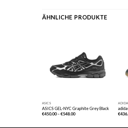
ÄHNLICHE PRODUKTE
ASICS
ADID
ry (W)
ASICS GEL-NYC Graphite Grey Black
adida
€
450.00
–
€
548.00
€
436