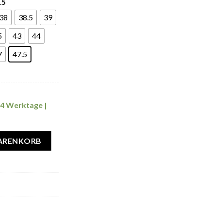
.5
38
38.5
39
5
43
44
7
47.5
14 Werktage |
enge
WARENKORB