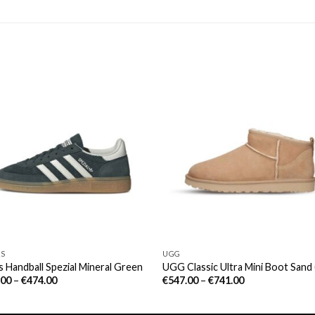
AS
UGG
s Handball Spezial Mineral Green
UGG Classic Ultra Mini Boot Sand
.00
–
€
474.00
€
547.00
–
€
741.00