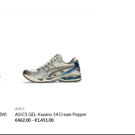
ASICS
 (W)
ASICS GEL-Kayano 14 Cream Pepper
€
462.00
–
€
1,451.00