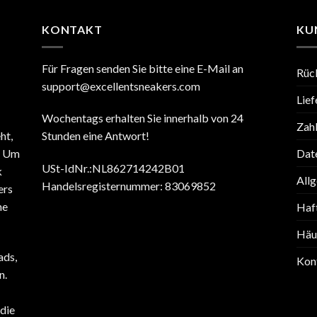
KONTAKT
KU
Für Fragen senden Sie bitte eine E-Mail an
Rüc
support@excellentsneakers.com
Lief
Wochentags erhalten Sie innerhalb von 24
Zah
ht,
Stunden eine Antwort!
Date
. Um
USt-IdNr.:NL862714242B01
k
All
Handelsregisternummer: 83069852
ers
ne
Haf
Häuf
ads,
Kon
n.
die