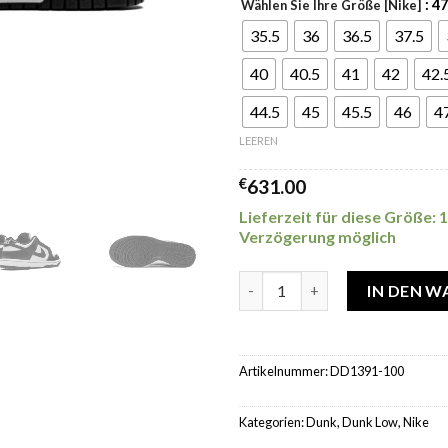
: 47
Wählen Sie Ihre Größe [Nike]
35.5
36
36.5
37.5
40
40.5
41
42
42.
44.5
45
45.5
46
4
LEEREN
€
631.00
Lieferzeit für diese Größe: 
Verzögerung möglich
Nike Dunk Low White Black M
IN DEN 
Artikelnummer:
DD1391-100
Kategorien:
Dunk
,
Dunk Low
,
Nike