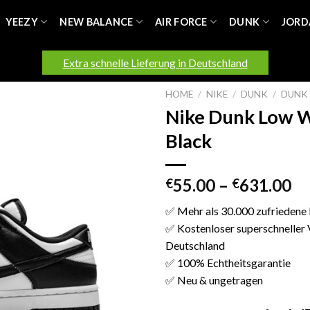
YEEZY
NEW BALANCE
AIR FORCE
DUNK
JORD
Extra schnelle Lieferung in Deutschland
HOME
/
NIKE
/
DUNK
/
DUNK
Nike Dunk Low 
Black
55.00
–
631.00
€
€
✅ Mehr als 30.000 zufriedene
✅ Kostenloser superschneller 
Deutschland
✅ 100% Echtheitsgarantie
✅ Neu & ungetragen