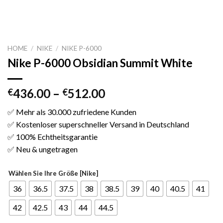
HOME
/
NIKE
/
NIKE P-6000
Nike P-6000 Obsidian Summit White
436.00
–
512.00
€
€
✅ Mehr als 30.000 zufriedene Kunden
✅ Kostenloser superschneller Versand in Deutschland
✅ 100% Echtheitsgarantie
✅ Neu & ungetragen
Wählen Sie Ihre Größe [Nike]
36
36.5
37.5
38
38.5
39
40
40.5
41
42
42.5
43
44
44.5