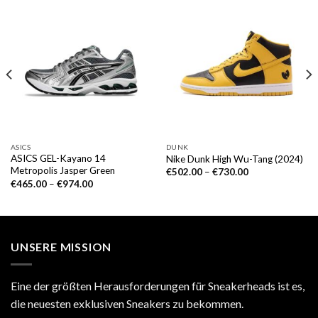
ASICS
DUNK
ASICS GEL-Kayano 14
Nike Dunk High Wu-Tang (2024)
Metropolis Jasper Green
€
502.00
–
€
730.00
€
465.00
–
€
974.00
UNSERE MISSION
Eine der größten Herausforderungen für Sneakerheads ist es,
die neuesten exklusiven Sneakers zu bekommen.