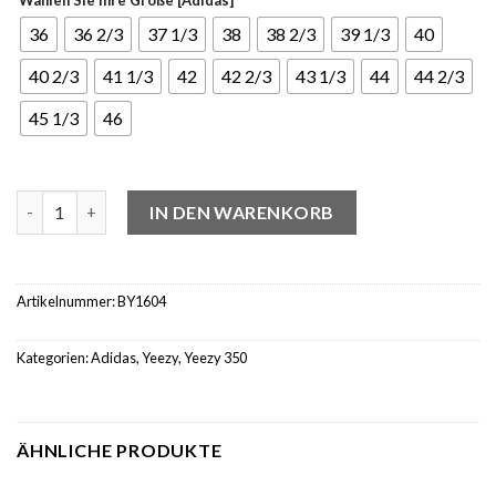
36
36 2/3
37 1/3
38
38 2/3
39 1/3
40
40 2/3
41 1/3
42
42 2/3
43 1/3
44
44 2/3
45 1/3
46
Yeezy Boost 350 V2 Core Black White Menge
IN DEN WARENKORB
Artikelnummer:
BY1604
Kategorien:
Adidas
,
Yeezy
,
Yeezy 350
ÄHNLICHE PRODUKTE