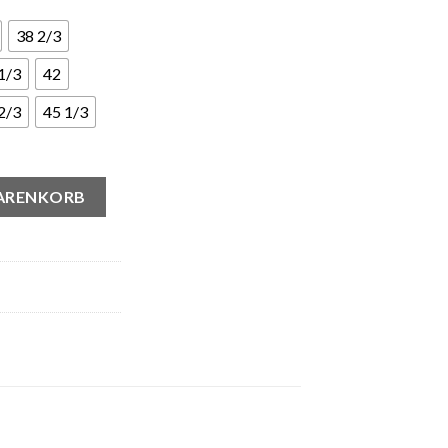
38 2/3
1/3
42
2/3
45 1/3
inium Menge
WARENKORB