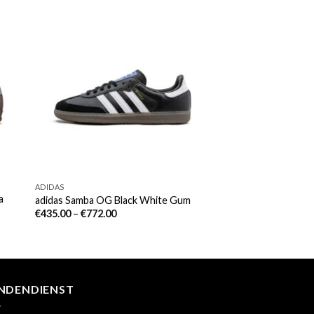
ADIDAS
a
adidas Samba OG Black White Gum
€
435.00
–
€
772.00
NDENDIENST