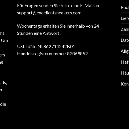
Für Fragen senden Sie bitte eine E-Mail an
Rüc
support@excellentsneakers.com
Lief
Wochentags erhalten Sie innerhalb von 24
Zah
ht,
Stunden eine Antwort!
Date
. Um
USt-IdNr.:NL862714242B01
k
All
Handelsregisternummer: 83069852
ers
ne
Haf
Häuf
ads,
Kon
n.
die