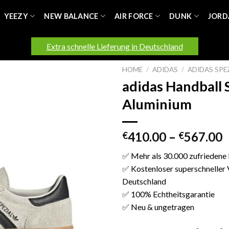
YEEZY
NEW BALANCE
AIR FORCE
DUNK
JORD
Extra schnelle Lieferung in Deutschland
HOME
/
ADIDAS
/
ADIDAS SPE
adidas Handball 
Aluminium
410.00
–
567.00
€
€
✅ Mehr als 30.000 zufriedene
✅ Kostenloser superschneller 
Deutschland
✅ 100% Echtheitsgarantie
✅ Neu & ungetragen