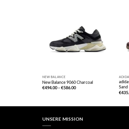
NEW BALANCE
ADID
adid
 Chrome Blue
New Balance 9060 Charcoal
Sand
€
494.00
–
€
586.00
€
435
UNSERE MISSION