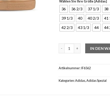
Wählen Sie Ihre Größe [Adidas]
36
36 2/3
37 1/3
38
39 1/3
40
40 2/3
41 
42 2/3
43 1/3
44
44 
adidas Handball Spezial Alum
IN DEN 
Artikelnummer:
IF6562
Kategorien:
Adidas
,
Adidas Spezial