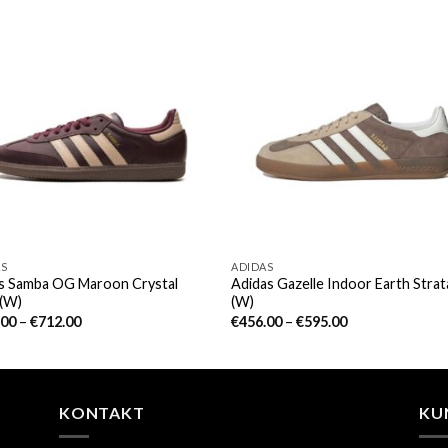
AS
ADIDAS
as Samba OG Maroon Crystal
Adidas Gazelle Indoor Earth Strat
 (W)
(W)
.00
–
€
712.00
€
456.00
–
€
595.00
KONTAKT
KU