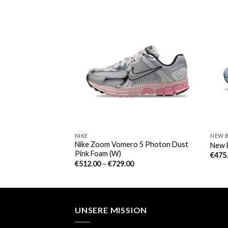
NIKE
NEW 
Nike Zoom Vomero 5 Photon Dust
ezial Mineral Green
New 
Pink Foam (W)
€
475
€
512.00
–
€
729.00
UNSERE MISSION