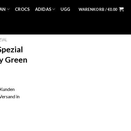
AN
CROCS
ADIDAS
UGG
WARENKORB /
€
0.00
ZIAL
Spezial
zy Green
 Kunden
Versand in