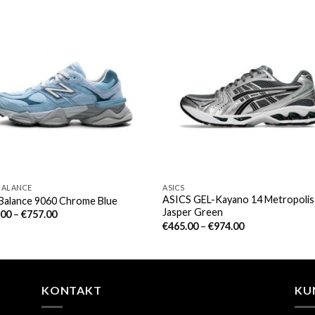
BALANCE
ASICS
ASICS GEL-Kayano 14 Metropolis
Balance 9060 Chrome Blue
Jasper Green
.00
–
€
757.00
€
465.00
–
€
974.00
KONTAKT
KU