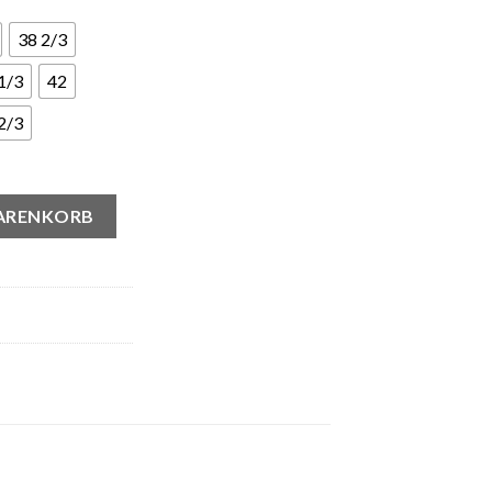
38 2/3
1/3
42
2/3
 Indigo Hazy Green Menge
WARENKORB