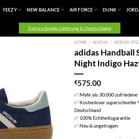
YEEZY
NEW BALANCE
AIR FORCE
DUNK
JORD
Extra schnelle Lieferung in Deutschland
HOME
/
ADIDAS
/
ADIDAS SPE
adidas Handball 
Night Indigo Ha
575.00
€
✅ Mehr als 30.000 zufriedene
✅ Kostenloser superschneller 
Deutschland
✅ 100% Echtheitsgarantie
✅ Neu & ungetragen