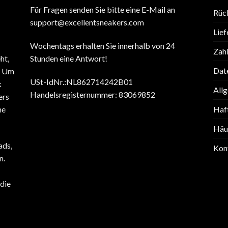
Für Fragen senden Sie bitte eine E-Mail an
Rüc
support@excellentsneakers.com
Lief
Wochentags erhalten Sie innerhalb von 24
Zah
ht,
Stunden eine Antwort!
Date
. Um
USt-IdNr.:NL862714242B01
k
All
Handelsregisternummer: 83069852
ers
ne
Haf
Häuf
ads,
Kon
n.
die