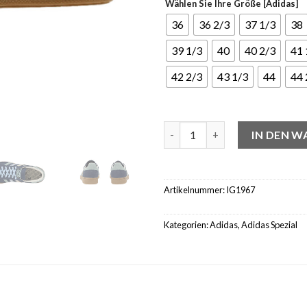
Wählen Sie Ihre Größe [Adidas]
36
36 2/3
37 1/3
38
39 1/3
40
40 2/3
41 
42 2/3
43 1/3
44
44 
adidas Handball Spezial Night
IN DEN 
Artikelnummer:
IG1967
Kategorien:
Adidas
,
Adidas Spezial