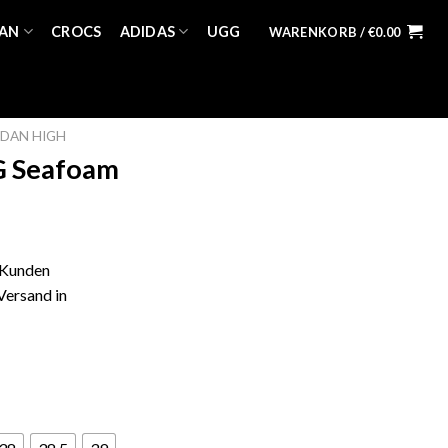
AN
CROCS
ADIDAS
UGG
WARENKORB /
€
0.00
DAN HIGH
G Seafoam
 Kunden
Versand in