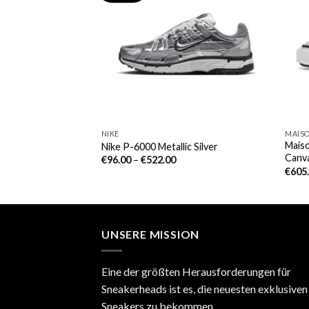
NIKE
MAISO
Maiso
ream
Nike P-6000 Metallic Silver
Canv
€
96.00
–
€
522.00
€
605
UNSERE MISSION
Eine der größten Herausforderungen für
Sneakerheads ist es, die neuesten exklusiven
Sneakers zu bekommen.