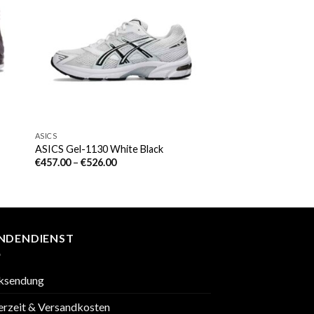
ASICS
ASICS Gel-1130 White Black
€
457.00
–
€
526.00
NDENDIENST
ksendung
erzeit & Versandkosten