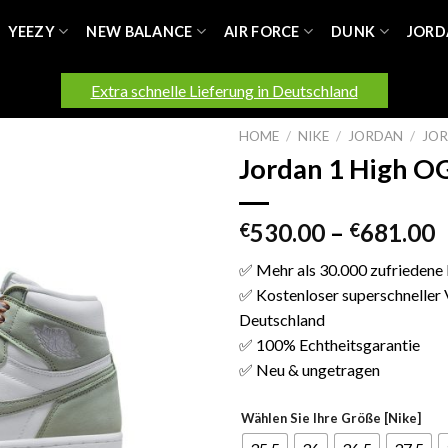
YEEZY
NEW BALANCE
AIR FORCE
DUNK
JORD
Extra schnelle Lieferung in Deutschland
HOME
/
NIKE
/
JORDAN
/
JOR
Jordan 1 High O
530.00
–
681.00
€
€
✅ Mehr als 30.000 zufriedene
✅ Kostenloser superschneller 
Deutschland
✅ 100% Echtheitsgarantie
✅ Neu & ungetragen
Wählen Sie Ihre Größe [Nike]