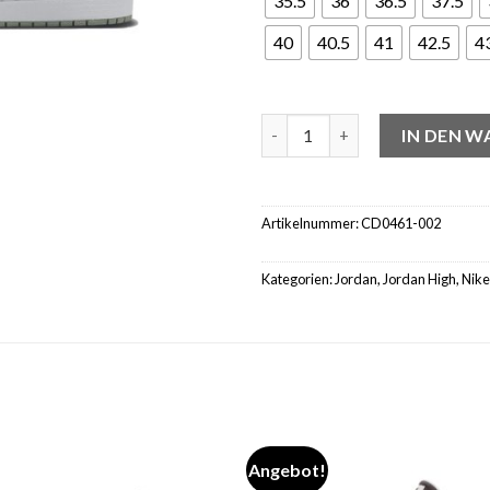
35.5
36
36.5
37.5
40
40.5
41
42.5
4
Jordan 1 High OG Seafoam Me
IN DEN 
Artikelnummer:
CD0461-002
Kategorien:
Jordan
,
Jordan High
,
Nike
Angebot!