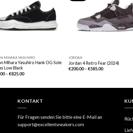
N MIHARA YASUHIRO
JORDAN
n Mihara Yasuhiro Hank OG Sole
Jordan 4 Retro Fear (2024)
as Low Black
€
200.00
–
€
585.00
.00
–
€
825.00
KONTAKT
KU
Für Fragen senden Sie bitte eine E-Mail an
Rüc
support@excellentsneakers.com
Lief