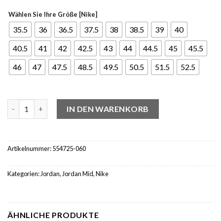
Wählen Sie Ihre Größe [Nike]
35.5
36
36.5
37.5
38
38.5
39
40
40.5
41
42
42.5
43
44
44.5
45
45.5
46
47
47.5
48.5
49.5
50.5
51.5
52.5
Jordan 1 Mid Black Particle Grey Gym Red Menge
IN DEN WARENKORB
Artikelnummer:
554725-060
Kategorien:
Jordan
,
Jordan Mid
,
Nike
ÄHNLICHE PRODUKTE