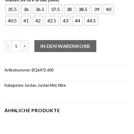
35.5
36
36.5
37.5
38
38.5
39
40
40.5
41
42
42.5
43
44
44.5
Jordan 1 Mid Hot Punch Black (W) Menge
IN DEN WARENKORB
Artikelnummer:
BQ6472-600
Kategorien:
Jordan
,
Jordan Mid
,
Nike
ÄHNLICHE PRODUKTE