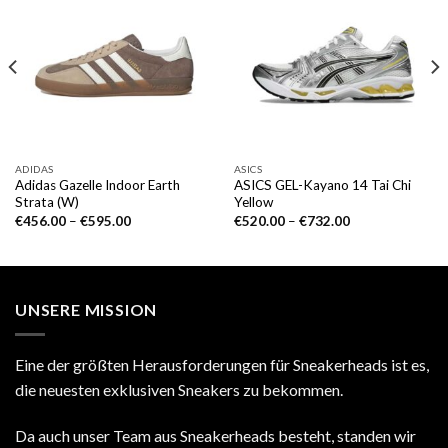
ADIDAS
ASICS
Adidas Gazelle Indoor Earth
ASICS GEL-Kayano 14 Tai Chi
Strata (W)
Yellow
€
456.00
–
€
595.00
€
520.00
–
€
732.00
UNSERE MISSION
Eine der größten Herausforderungen für Sneakerheads ist es,
die neuesten exklusiven Sneakers zu bekommen.
Da auch unser Team aus Sneakerheads besteht, standen wir