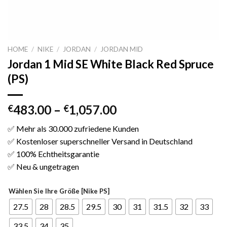
HOME
/
NIKE
/
JORDAN
/
JORDAN MID
Jordan 1 Mid SE White Black Red Spruce
(PS)
483.00
–
1,057.00
€
€
✅ Mehr als 30.000 zufriedene Kunden
✅ Kostenloser superschneller Versand in Deutschland
✅ 100% Echtheitsgarantie
✅ Neu & ungetragen
Wählen Sie Ihre Größe [Nike PS]
27.5
28
28.5
29.5
30
31
31.5
32
33
33.5
34
35