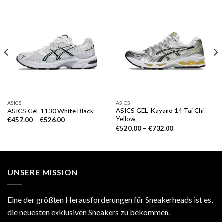
ASICS
ASICS
ASICS GEL-Kayano 14 Tai Chi
ASICS Gel-1130 White Black
Yellow
€
457.00
–
€
526.00
€
520.00
–
€
732.00
UNSERE MISSION
Eine der größten Herausforderungen für Sneakerheads ist es,
die neuesten exklusiven Sneakers zu bekommen.