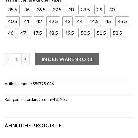
35.5
36
36.5
37.5
38
38.5
39
40
40.5
41
42
42.5
43
44
44.5
45
45.5
46
47
47.5
48.5
49.5
50.5
51.5
52.5
Jordan 1 Mid Shadow Red Menge
IN DEN WARENKORB
Artikelnummer:
554725-096
Kategorien:
Jordan
,
Jordan Mid
,
Nike
ÄHNLICHE PRODUKTE