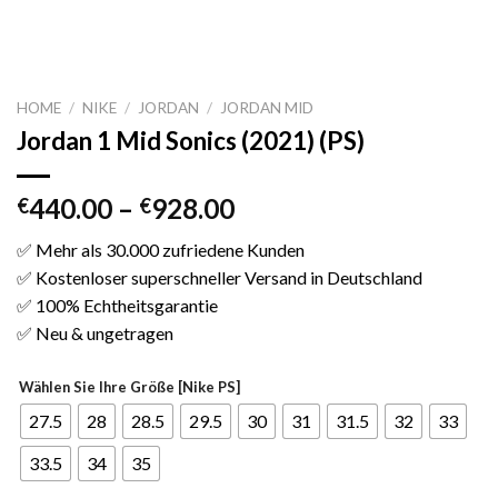
HOME
/
NIKE
/
JORDAN
/
JORDAN MID
Jordan 1 Mid Sonics (2021) (PS)
440.00
–
928.00
€
€
✅ Mehr als 30.000 zufriedene Kunden
✅ Kostenloser superschneller Versand in Deutschland
✅ 100% Echtheitsgarantie
✅ Neu & ungetragen
Wählen Sie Ihre Größe [Nike PS]
27.5
28
28.5
29.5
30
31
31.5
32
33
33.5
34
35