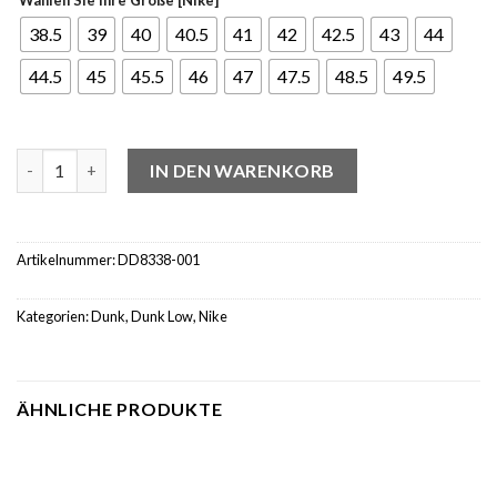
38.5
39
40
40.5
41
42
42.5
43
44
44.5
45
45.5
46
47
47.5
48.5
49.5
Nike Dunk Low Premium Vast Grey Menge
IN DEN WARENKORB
Artikelnummer:
DD8338-001
Kategorien:
Dunk
,
Dunk Low
,
Nike
ÄHNLICHE PRODUKTE