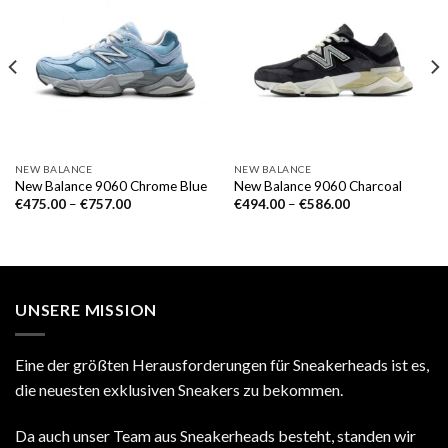
NEW BALANCE
NEW BALANCE
New Balance 9060 Chrome Blue
New Balance 9060 Charcoal
€
475.00
–
€
757.00
€
494.00
–
€
586.00
UNSERE MISSION
Eine der größten Herausforderungen für Sneakerheads ist es,
die neuesten exklusiven Sneakers zu bekommen.
Da auch unser Team aus Sneakerheads besteht, standen wir