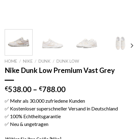
HOME
/
NIKE
/
DUNK
/
DUNK LOW
Nike Dunk Low Premium Vast Grey
538.00
–
788.00
€
€
✅ Mehr als 30.000 zufriedene Kunden
✅ Kostenloser superschneller Versand in Deutschland
✅ 100% Echtheitsgarantie
✅ Neu & ungetragen
Wählen Sie Ihre Größe [Nike]