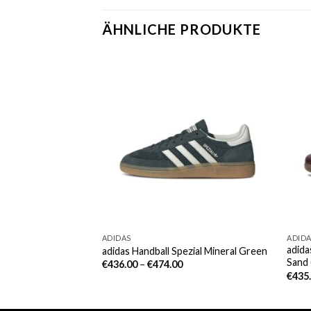
ÄHNLICHE PRODUKTE
ADIDAS
ADID
adid
ite Pure Silver
adidas Handball Spezial Mineral Green
Sand
€
436.00
–
€
474.00
€
435