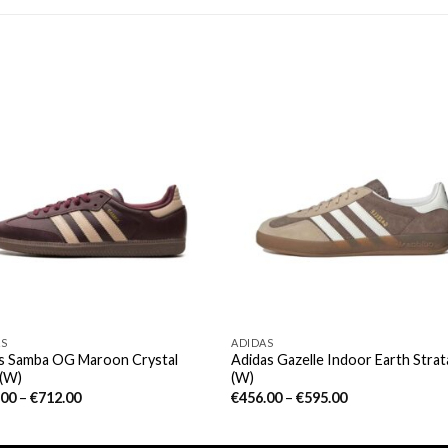
AS
ADIDAS
as Samba OG Maroon Crystal
Adidas Gazelle Indoor Earth Strat
 (W)
(W)
.00
–
€
712.00
€
456.00
–
€
595.00