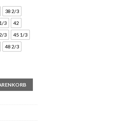
38 2/3
1/3
42
2/3
45 1/3
48 2/3
 Menge
WARENKORB