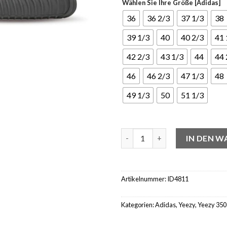
Wählen Sie Ihre Größe [Adidas]
36
36 2/3
37 1/3
38
39 1/3
40
40 2/3
41 
42 2/3
43 1/3
44
44 
46
46 2/3
47 1/3
48
49 1/3
50
51 1/3
Yeezy Boost 350 V2 Dark Salt
IN DEN 
Artikelnummer:
ID4811
Kategorien:
Adidas
,
Yeezy
,
Yeezy 350