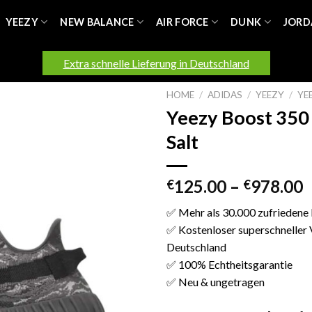
YEEZY
NEW BALANCE
AIR FORCE
DUNK
JORD
Extra schnelle Lieferung in Deutschland
HOME
/
ADIDAS
/
YEEZY
/
YE
Yeezy Boost 350
Salt
125.00
–
978.00
€
€
✅ Mehr als 30.000 zufriedene
✅ Kostenloser superschneller 
Deutschland
✅ 100% Echtheitsgarantie
✅ Neu & ungetragen