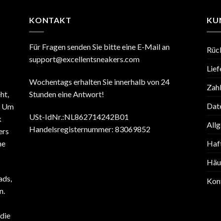
KONTAKT
KU
Für Fragen senden Sie bitte eine E-Mail an
Rüc
support@excellentsneakers.com
Lief
Wochentags erhalten Sie innerhalb von 24
Zah
ht,
Stunden eine Antwort!
Date
. Um
USt-IdNr.:NL862714242B01
k
All
Handelsregisternummer: 83069852
ers
ne
Haf
Häuf
ads,
Kon
n.
die