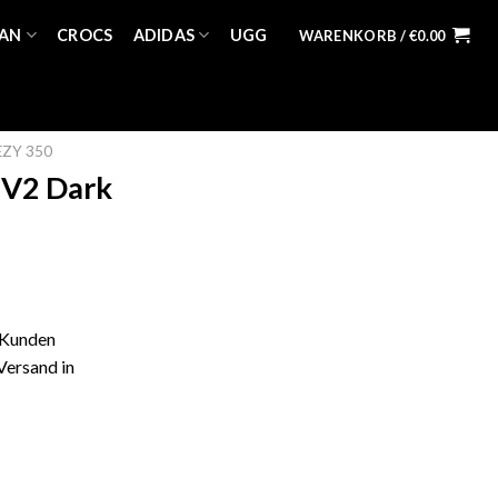
AN
CROCS
ADIDAS
UGG
WARENKORB /
€
0.00
EZY 350
 V2 Dark
 Kunden
Versand in