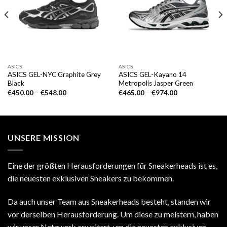
ASICS
ASICS
ASICS GEL-NYC Graphite Grey
ASICS GEL-Kayano 14
Black
Metropolis Jasper Green
€
450.00
–
€
548.00
€
465.00
–
€
974.00
UNSERE MISSION
Eine der größten Herausforderungen für Sneakerheads ist es,
die neuesten exklusiven Sneakers zu bekommen.
Da auch unser Team aus Sneakerheads besteht, standen wir
vor derselben Herausforderung. Um diese zu meistern, haben
wir unser Netzwerk erweitert, um die neuesten exklusiven