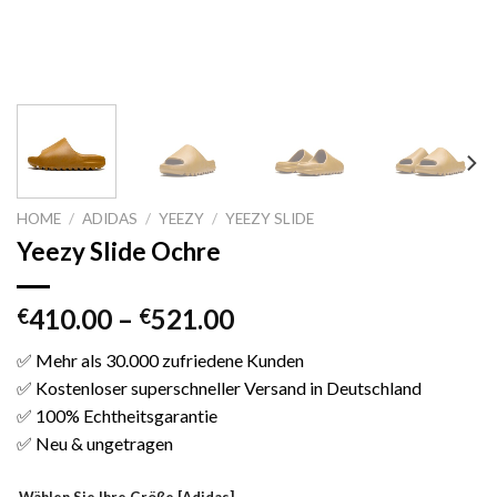
HOME
/
ADIDAS
/
YEEZY
/
YEEZY SLIDE
Yeezy Slide Ochre
410.00
–
521.00
€
€
✅ Mehr als 30.000 zufriedene Kunden
✅ Kostenloser superschneller Versand in Deutschland
✅ 100% Echtheitsgarantie
✅ Neu & ungetragen
Wählen Sie Ihre Größe [Adidas]