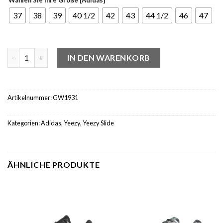
37
38
39
40 1/2
42
43
44 1/2
46
47
Yeezy Slide Ochre Menge
IN DEN WARENKORB
Artikelnummer:
GW1931
Kategorien:
Adidas
,
Yeezy
,
Yeezy Slide
ÄHNLICHE PRODUKTE