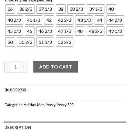
36
36 2/3
37 1/3
38
38 2/3
39 1/3
40
40 2/3
41 1/3
42
42 2/3
43 1/3
44
44 2/3
45 1/3
46
46 2/3
47 1/3
48
48 2/3
49 1/3
50
50 2/3
51 1/3
52 2/3
Yeezy 500 Blush quantity
ADD TO CART
SKU:
DB2908
Categories:
Adidas
,
Men
,
Yeezy
,
Yeezy 500
DESCRIPTION