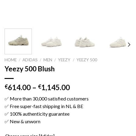
HOME
/
ADIDAS
/
MEN
/
YEEZY
/
YEEZY 500
Yeezy 500 Blush
614.00
–
1,145.00
€
€
✅ More than 30,000 satisfied customers
✅ Free super-fast shipping in NL & BE
✅ 100% authenticity guarantee
✅ New & unworn
Choose your size [Adidas]