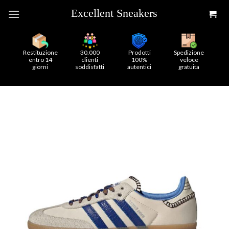
Skip
to
content
Restituzione
30.000
Prodotti
Spedizione
entro 14
clienti
100%
veloce
giorni
soddisfatti
autentici
gratuita