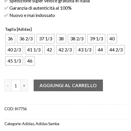
✅ Spedizione super veloce gratuita in Italia
✅ Garanzia di autenticità al 100%
✅ Nuovo e mai indossato
Taglia [Adidas]
36
36 2/3
37 1/3
38
38 2/3
39 1/3
40
40 2/3
41 1/3
42
42 2/3
43 1/3
44
44 2/3
45 1/3
46
adidas Samba Nylon Wales Bonner Wonder Clay Royal quantità
AGGIUNGI AL CARRELLO
COD:
IH7756
Categorie:
Adidas
,
Adidas Samba