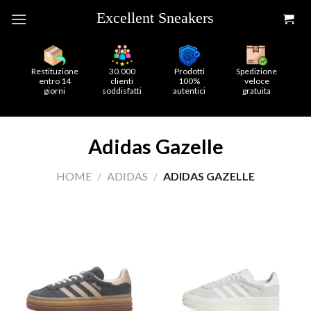
Skip
to
content
Restituzione
30.000
Prodotti
Spedizione
entro 14
clienti
100%
veloce
giorni
soddisfatti
autentici
gratuita
Adidas Gazelle
HOME
/
ADIDAS
/
ADIDAS GAZELLE