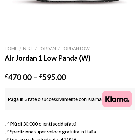
HOME
/
NIKE
/
JORDAN
/
JORDAN LOW
Air Jordan 1 Low Panda (W)
470.00
–
595.00
€
€
Paga in 3 rate o successivamente con Klarna.
✅ Più di 30.000 clienti soddisfatti
✅ Spedizione super veloce gratuita in Italia
✅ Garanzia di autenticità al 100%