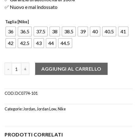
✅ Nuovo e mai indossato
Taglia [Nike]
36
36.5
37.5
38
38.5
39
40
40.5
41
42
42.5
43
44
44.5
Air Jordan 1 Low Panda (W) quantità
AGGIUNGI AL CARRELLO
COD:
DC0774-101
Categorie:
Jordan
,
Jordan Low
,
Nike
PRODOTTI CORRELATI