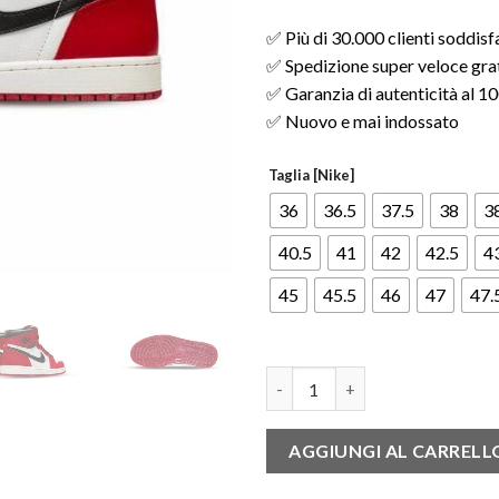
✅ Più di 30.000 clienti soddisf
✅ Spedizione super veloce gratu
✅ Garanzia di autenticità al 
✅ Nuovo e mai indossato
Taglia [Nike]
36
36.5
37.5
38
3
40.5
41
42
42.5
4
45
45.5
46
47
47.
Air Jordan 1 Retro High OG Lo
AGGIUNGI AL CARRELL