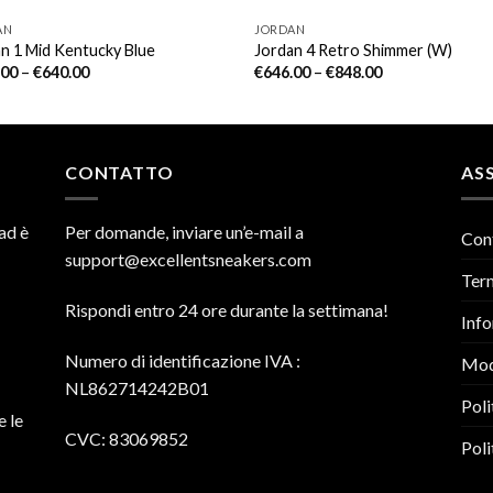
AN
JORDAN
n 1 Mid Kentucky Blue
Jordan 4 Retro Shimmer (W)
.00
–
€
640.00
€
646.00
–
€
848.00
CONTATTO
ASS
ad è
Per domande, inviare un’e-mail a
Con
support@excellentsneakers.com
Term
Rispondi entro 24 ore durante la settimana!
Info
Numero di identificazione IVA
:
Mod
NL862714242B01
Poli
e le
CVC: 83069852
Poli