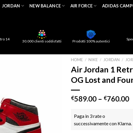
JORDAN
NEW BALANCE
AIR FORCE
ADIDAS CAMP
tro 14
Spe
30.000 clienti soddisfatti
Prodotti 100% autentici
HOME
/
NIKE
/
JORDAN
/
JOR
Air Jordan 1 Ret
OG Lost and Fou
589.00
–
760.00
€
€
Paga in 3 rate o
successivamente con Klarna.