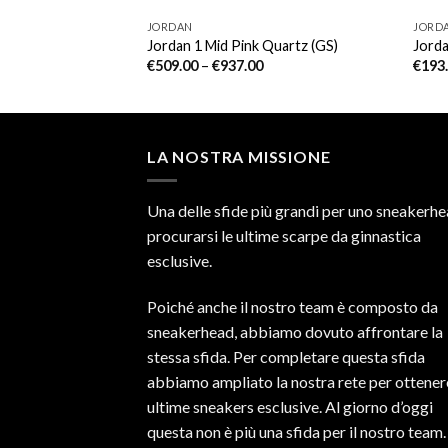
JORDAN
JORD
h Bloodline
Jordan 1 Mid Pink Quartz (GS)
Jorda
00
€
509.00
–
€
937.00
€
193
LA NOSTRA MISSIONE
Una delle sfide più grandi per uno sneakerhe
procurarsi le ultime scarpe da ginnastica
esclusive.
Poiché anche il nostro team è composto da
sneakerhead, abbiamo dovuto affrontare la
stessa sfida. Per completare questa sfida
abbiamo ampliato la nostra rete per ottener
ultime sneakers esclusive. Al giorno d’oggi
questa non è più una sfida per il nostro team.