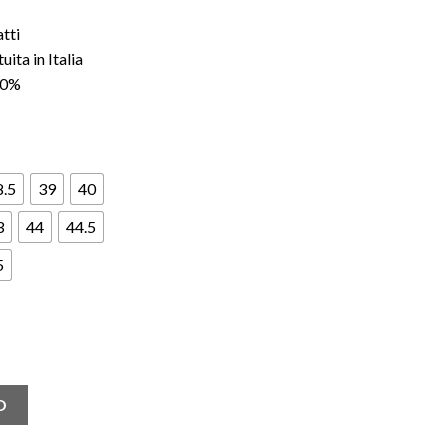
atti
ita in Italia
100%
8.5
39
40
3
44
44.5
5
st and Found quantità
O