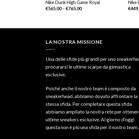
V2 Ash Stone
Nike Dunk High Game Royal
Nike 
€
565.00
–
€
765.00
€
449
LA NOSTRA MISSIONE
Una delle sfide più grandi per uno sneakerhe
procurarsi le ultime scarpe da ginnastica
esclusive.
Poiché anche il nostro team è composto da
sneakerhead, abbiamo dovuto affrontare la
stessa sfida. Per completare questa sfida
abbiamo ampliato la nostra rete per ottener
ultime sneakers esclusive. Al giorno d’oggi
questa non è più una sfida per il nostro team.