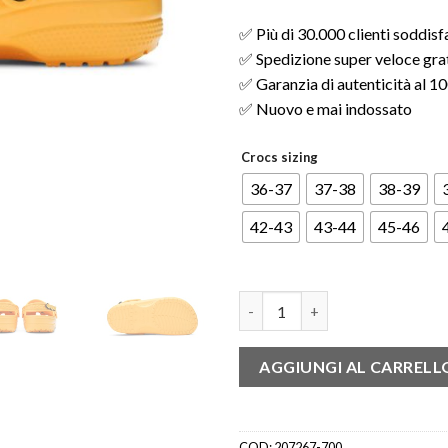
✅ Più di 30.000 clienti soddisf
✅ Spedizione super veloce gratu
✅ Garanzia di autenticità al 
✅ Nuovo e mai indossato
Crocs sizing
36-37
37-38
38-39
42-43
43-44
45-46
Crocs Classic Clog Bieber with
AGGIUNGI AL CARRELL
COD:
207267-700