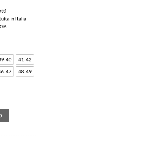
atti
ita in Italia
100%
39-40
41-42
46-47
48-49
 drew house quantità
O