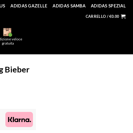
US
ADIDAS GAZELLE
ADIDAS SAMBA
ADIDAS SPEZIAL
CARRELLO /
€
0.00
dizione veloce
gratuita
og Bieber