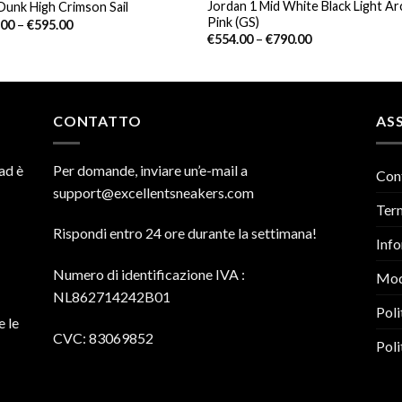
Jordan 1 Mid White Black Light Ar
Dunk High Crimson Sail
Pink (GS)
.00
–
€
595.00
€
554.00
–
€
790.00
CONTATTO
ASS
ad è
Per domande, inviare un’e-mail a
Con
support@excellentsneakers.com
Term
Rispondi entro 24 ore durante la settimana!
Info
Numero di identificazione IVA
:
Mod
NL862714242B01
Poli
e le
CVC: 83069852
Poli