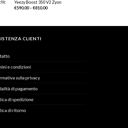
ctic
Yeezy Boost 350 V2 Zyon
€
590.00
–
€
810.00
ISTENZA CLIENTI
tatto
ini e condizioni
rmativa sulla privacy
alità di pagamento
tica di spedizione
tica di ritorno