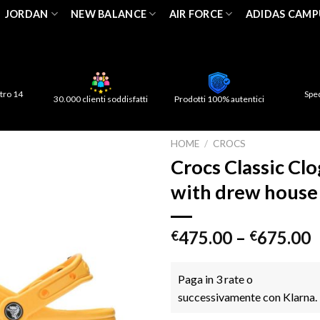
JORDAN
NEW BALANCE
AIR FORCE
ADIDAS CAMP
tro 14
Spe
30.000 clienti soddisfatti
Prodotti 100% autentici
HOME
/
CROCS
Crocs Classic Cl
with drew house
475.00
–
675.00
€
€
Paga in 3 rate o
successivamente con Klarna.