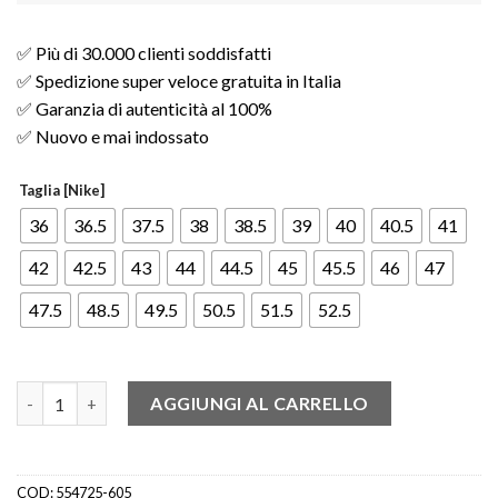
✅ Più di 30.000 clienti soddisfatti
✅ Spedizione super veloce gratuita in Italia
✅ Garanzia di autenticità al 100%
✅ Nuovo e mai indossato
Taglia [Nike]
36
36.5
37.5
38
38.5
39
40
40.5
41
42
42.5
43
44
44.5
45
45.5
46
47
47.5
48.5
49.5
50.5
51.5
52.5
Jordan 1 Mid Chicago quantità
AGGIUNGI AL CARRELLO
COD:
554725-605