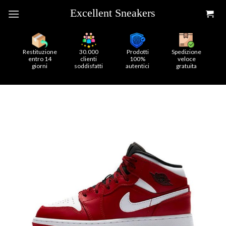
Skip
to
content
Restituzione
30.000
Prodotti
Spedizione
entro 14
clienti
100%
veloce
giorni
soddisfatti
autentici
gratuita