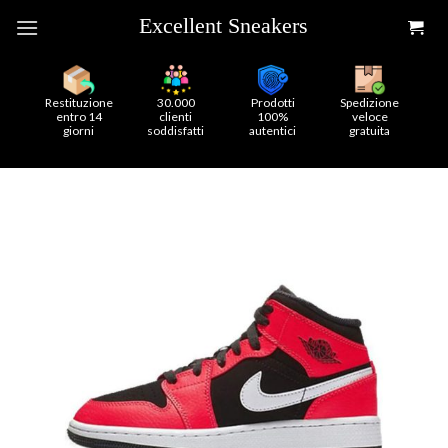
Skip
to
content
Restituzione
30.000
Prodotti
Spedizione
entro 14
clienti
100%
veloce
giorni
soddisfatti
autentici
gratuita