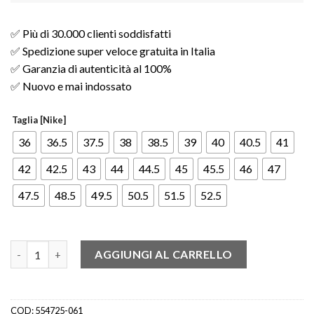
✅ Più di 30.000 clienti soddisfatti
✅ Spedizione super veloce gratuita in Italia
✅ Garanzia di autenticità al 100%
✅ Nuovo e mai indossato
Taglia [Nike]
36
36.5
37.5
38
38.5
39
40
40.5
41
42
42.5
43
44
44.5
45
45.5
46
47
47.5
48.5
49.5
50.5
51.5
52.5
Jordan 1 Mid Infrared 23 quantità
AGGIUNGI AL CARRELLO
COD:
554725-061