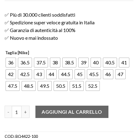
✅ Più di 30.000 clienti soddisfatti
✅ Spedizione super veloce gratuita in Italia
✅ Garanzia di autenticità al 100%
✅ Nuovo e mai indossato
Taglia [Nike]
36
36.5
37.5
38
38.5
39
40
40.5
41
42
42.5
43
44
44.5
45
45.5
46
47
47.5
48.5
49.5
50.5
51.5
52.5
Jordan 1 Retro High 85 Neutral Grey quantità
AGGIUNGI AL CARRELLO
COD:
BQ4422-100