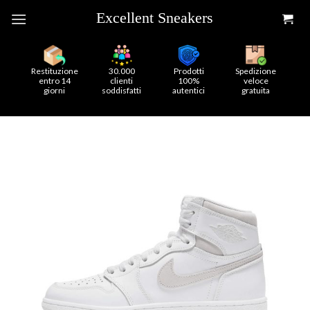
Skip
to
content
Restituzione
30.000
Prodotti
Spedizione
entro 14
clienti
100%
veloce
giorni
soddisfatti
autentici
gratuita