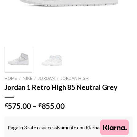
HOME
/
NIKE
/
JORDAN
/
JORDAN HIGH
Jordan 1 Retro High 85 Neutral Grey
575.00
–
855.00
€
€
Paga in 3 rate o successivamente con Klarna.