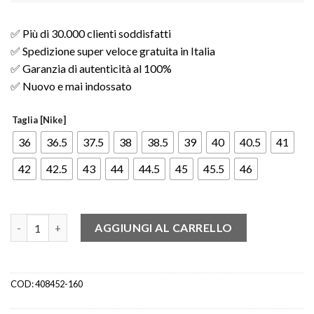
✅ Più di 30.000 clienti soddisfatti
✅ Spedizione super veloce gratuita in Italia
✅ Garanzia di autenticità al 100%
✅ Nuovo e mai indossato
Taglia [Nike]
36
36.5
37.5
38
38.5
39
40
40.5
41
42
42.5
43
44
44.5
45
45.5
46
Jordan 4 Retro Fire Red quantità
AGGIUNGI AL CARRELLO
COD:
408452-160