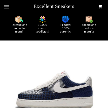
Skip
to
content
Restituzione
30.000
Prodotti
Spedizione
entro 14
clienti
100%
veloce
giorni
soddisfatti
autentici
gratuita