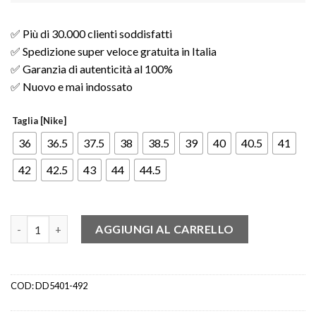
✅ Più di 30.000 clienti soddisfatti
✅ Spedizione super veloce gratuita in Italia
✅ Garanzia di autenticità al 100%
✅ Nuovo e mai indossato
Taglia [Nike]
36
36.5
37.5
38
38.5
39
40
40.5
41
42
42.5
43
44
44.5
Nike Air Force 1 Low '07 LV8 Sashiko (W) quantità
AGGIUNGI AL CARRELLO
COD:
DD5401-492