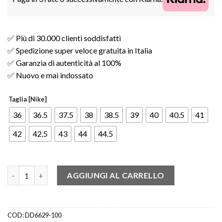
✅ Più di 30.000 clienti soddisfatti
✅ Spedizione super veloce gratuita in Italia
✅ Garanzia di autenticità al 100%
✅ Nuovo e mai indossato
Taglia [Nike]
36
36.5
37.5
38
38.5
39
40
40.5
41
42
42.5
43
44
44.5
Nike Air Force 1 Low 07 White Metallic Silver (W) quantità
AGGIUNGI AL CARRELLO
COD:
DD6629-100