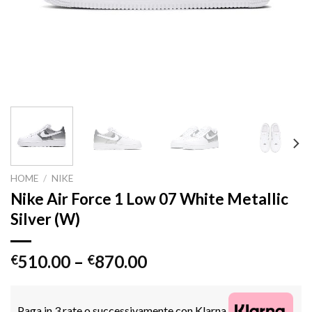
HOME
/
NIKE
Nike Air Force 1 Low 07 White Metallic
Silver (W)
510.00
–
870.00
€
€
Paga in 3 rate o successivamente con Klarna.