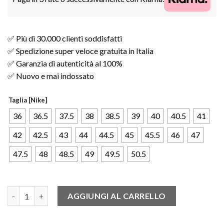
✅ Più di 30.000 clienti soddisfatti
✅ Spedizione super veloce gratuita in Italia
✅ Garanzia di autenticità al 100%
✅ Nuovo e mai indossato
Taglia [Nike]
36
36.5
37.5
38
38.5
39
40
40.5
41
42
42.5
43
44
44.5
45
45.5
46
47
47.5
48
48.5
49
49.5
50.5
Nike Air Force 1 Low CLOT Rose Gold Silk (Regular Box) quantit
AGGIUNGI AL CARRELLO