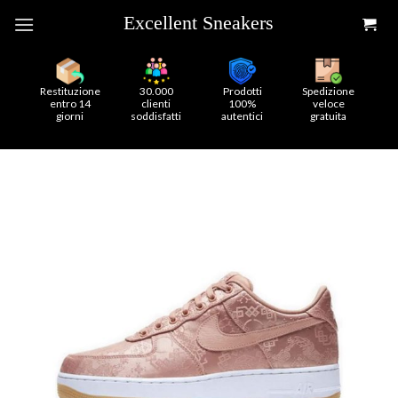
Skip
to
content
Restituzione
30.000
Prodotti
Spedizione
entro 14
clienti
100%
veloce
giorni
soddisfatti
autentici
gratuita