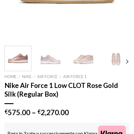
HOME
/
NIKE
/
AIR FORCE
/
AIR FORCE 1
Nike Air Force 1 Low CLOT Rose Gold
Silk (Regular Box)
575.00
–
2,270.00
€
€
Paga in 3 rate o successivamente con Klarna.