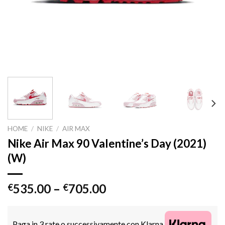
HOME
/
NIKE
/
AIR MAX
Nike Air Max 90 Valentine’s Day (2021)
(W)
535.00
–
705.00
€
€
Paga in 3 rate o successivamente con Klarna.