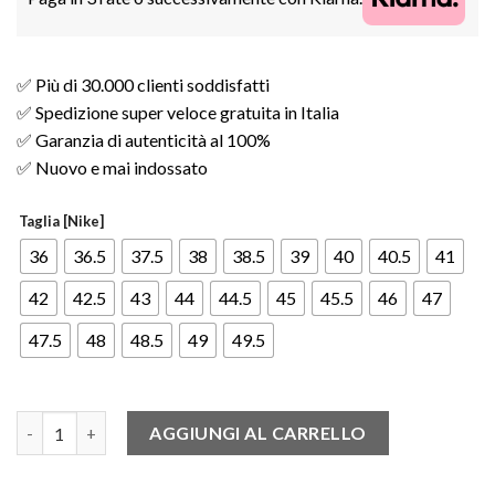
✅ Più di 30.000 clienti soddisfatti
✅ Spedizione super veloce gratuita in Italia
✅ Garanzia di autenticità al 100%
✅ Nuovo e mai indossato
Taglia [Nike]
36
36.5
37.5
38
38.5
39
40
40.5
41
42
42.5
43
44
44.5
45
45.5
46
47
47.5
48
48.5
49
49.5
Nike Air Max 90 Valentine's Day (2021) (W) quantità
AGGIUNGI AL CARRELLO