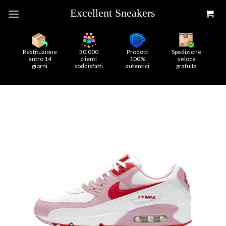
Skip
to
content
Restituzione
30.000
Prodotti
Spedizione
entro 14
clienti
100%
veloce
giorni
soddisfatti
autentici
gratuita