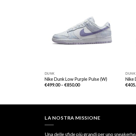
DUNK
DUNK
st Grey
Nike Dunk Low Purple Pulse (W)
Nike
€
499.00
–
€
850.00
€
405
LA NOSTRA MISSIONE
Una delle sfide più grandi per uno sneakerhe