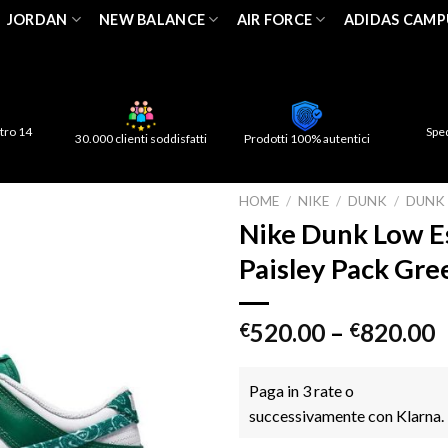
JORDAN
NEW BALANCE
AIR FORCE
ADIDAS CAMP
tro 14
Spe
30.000 clienti soddisfatti
Prodotti 100% autentici
HOME
/
NIKE
/
DUNK
/
DUNK
Nike Dunk Low E
Paisley Pack Gre
520.00
–
820.00
€
€
Paga in 3 rate o
successivamente con Klarna.