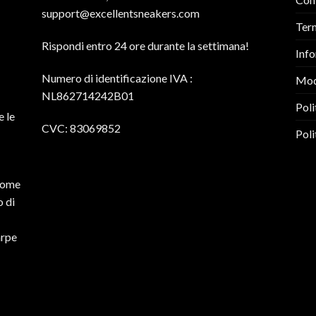
support@excellentsneakers.com
Term
Rispondi entro 24 ore durante la settimana!
Info
Numero di identificazione IVA
:
Mod
NL862714242B01
Poli
e le
CVC: 83069852
Poli
 come
o di
arpe