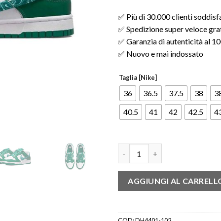
✅ Più di 30.000 clienti soddisf
✅ Spedizione super veloce gratu
✅ Garanzia di autenticità al 
✅ Nuovo e mai indossato
Taglia [Nike]
36
36.5
37.5
38
3
40.5
41
42
42.5
4
Nike Dunk Low Essential Paisl
AGGIUNGI AL CARRELL
COD:
DH4401-102