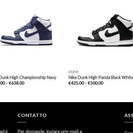
DUNK
 Dunk High Championship Navy
Nike Dunk High Panda Black Whit
.00
–
€
638.00
€
425.00
–
€
500.00
CONTATTO
ASS
ad è
Per domande, inviare un’e-mail a
Con