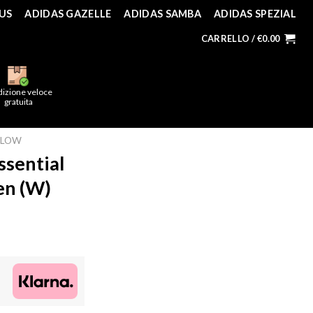
US
ADIDAS GAZELLE
ADIDAS SAMBA
ADIDAS SPEZIAL
CARRELLO /
€
0.00
dizione veloce
gratuita
 LOW
ssential
en (W)