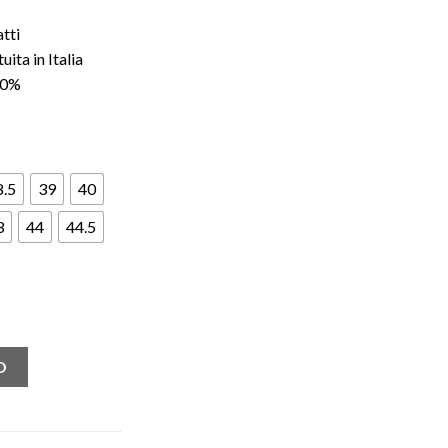
atti
ita in Italia
100%
8.5
39
40
3
44
44.5
ey Pack Green (W) quantità
O