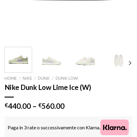
HOME
/
NIKE
/
DUNK
/
DUNK LOW
Nike Dunk Low Lime Ice (W)
440.00
–
560.00
€
€
Paga in 3 rate o successivamente con Klarna.