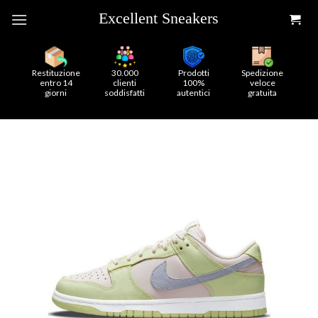
Skip
to
content
Restituzione
30.000
Prodotti
Spedizione
entro 14
clienti
100%
veloce
giorni
soddisfatti
autentici
gratuita