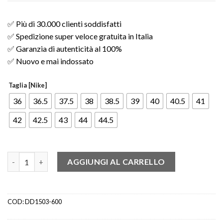
✅ Più di 30.000 clienti soddisfatti
✅ Spedizione super veloce gratuita in Italia
✅ Garanzia di autenticità al 100%
✅ Nuovo e mai indossato
Taglia [Nike]
36
36.5
37.5
38
38.5
39
40
40.5
41
42
42.5
43
44
44.5
Nike Dunk Low Lime Ice (W) quantità
AGGIUNGI AL CARRELLO
COD:
DD1503-600