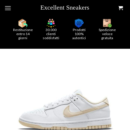
Skip
to
content
Restituzione
30.000
Prodotti
Spedizione
entro 14
clienti
100%
veloce
giorni
soddisfatti
autentici
gratuita