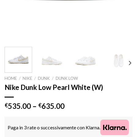
HOME
/
NIKE
/
DUNK
/
DUNK LOW
Nike Dunk Low Pearl White (W)
535.00
–
635.00
€
€
Paga in 3 rate o successivamente con Klarna.