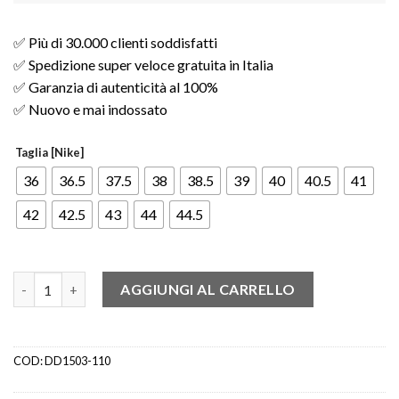
✅ Più di 30.000 clienti soddisfatti
✅ Spedizione super veloce gratuita in Italia
✅ Garanzia di autenticità al 100%
✅ Nuovo e mai indossato
Taglia [Nike]
36
36.5
37.5
38
38.5
39
40
40.5
41
42
42.5
43
44
44.5
Nike Dunk Low Pearl White (W) quantità
AGGIUNGI AL CARRELLO
COD:
DD1503-110