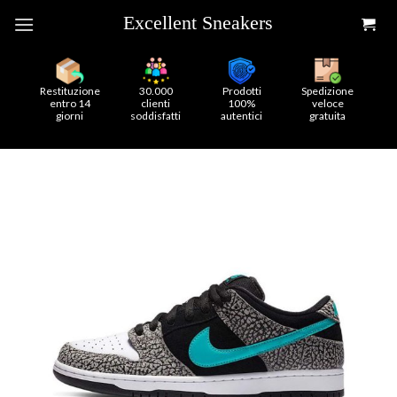
Skip
to
content
Restituzione
30.000
Prodotti
Spedizione
entro 14
clienti
100%
veloce
giorni
soddisfatti
autentici
gratuita