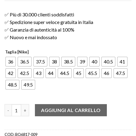
✅ Più di 30.000 clienti soddisfatti
✅ Spedizione super veloce gratuita in Italia
✅ Garanzia di autenticità al 100%
✅ Nuovo e mai indossato
Taglia [Nike]
36
36.5
37.5
38
38.5
39
40
40.5
41
42
42.5
43
44
44.5
45
45.5
46
47.5
48.5
49.5
Nike SB Dunk Low Atmos Elephant quantità
AGGIUNGI AL CARRELLO
COD:
BQ6817-009