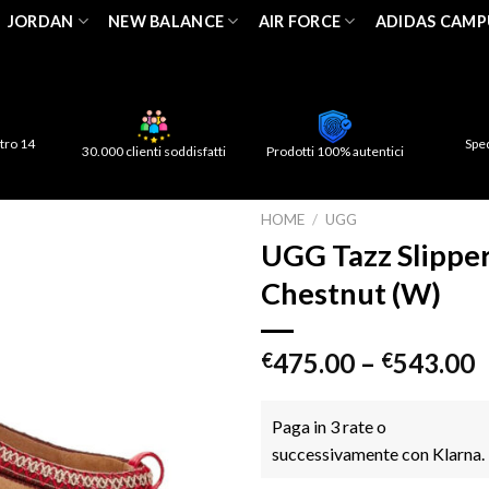
JORDAN
NEW BALANCE
AIR FORCE
ADIDAS CAMP
tro 14
Spe
30.000 clienti soddisfatti
Prodotti 100% autentici
HOME
/
UGG
UGG Tazz Slippe
Chestnut (W)
475.00
–
543.00
€
€
Paga in 3 rate o
successivamente con Klarna.