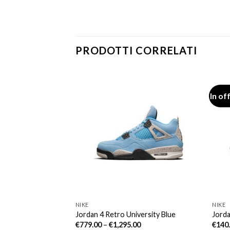
PRODOTTI CORRELATI
In of
NIKE
NIKE
er Royal
Jordan 4 Retro University Blue
Jorda
€
779.00
–
€
1,295.00
€
140