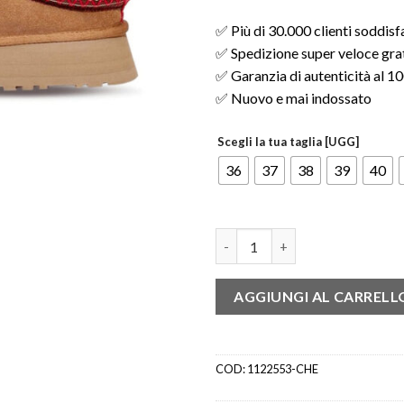
✅ Più di 30.000 clienti soddisf
✅ Spedizione super veloce gratu
✅ Garanzia di autenticità al 
✅ Nuovo e mai indossato
Scegli la tua taglia [UGG]
36
37
38
39
40
UGG Tazz Slipper Chestnut (W
AGGIUNGI AL CARRELL
COD:
1122553-CHE