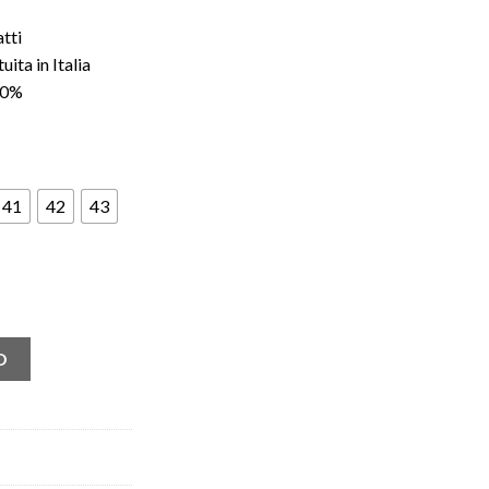
atti
ita in Italia
100%
41
42
43
) quantità
O