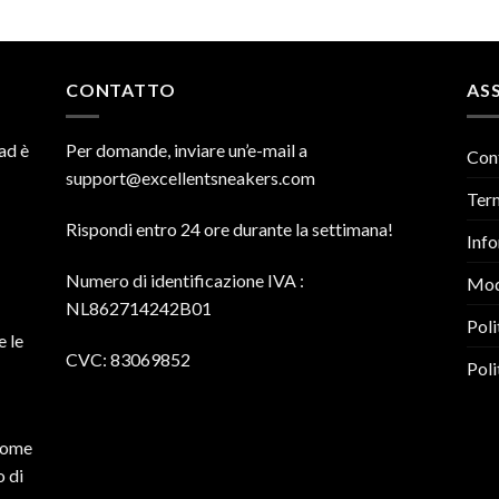
CONTATTO
ASS
ad è
Per domande, inviare un’e-mail a
Con
support@excellentsneakers.com
Term
Rispondi entro 24 ore durante la settimana!
Info
Numero di identificazione IVA
:
Mod
NL862714242B01
Poli
e le
CVC: 83069852
Poli
 come
o di