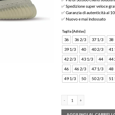
✅ Spedizione super veloce gratu
✅ Garanzia di autenticità al 
✅ Nuovo e mai indossato
Taglia [Adidas]
36
36 2/3
37 1/3
38
39 1/3
40
40 2/3
41 
42 2/3
43 1/3
44
44 
46
46 2/3
47 1/3
48
49 1/3
50
50 2/3
51 
Yeezy Boost 350 V2 Slate quan
AGGIUNGI AL CARRELL