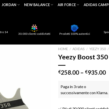
JORDAN
NEW BALANCE
AIR FORCE
ADIDAS CAMP
tro 14
Spe
30.000 clienti soddisfatti
Prodotti 100% autentici
HOME
/
ADIDAS
/
YEEZY 350
/
Yeezy Boost 350 
258.00
–
935.00
€
€
Paga in 3 rate o
successivamente con Klarna.
✅ Più di 30.000 clienti soddisf