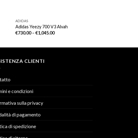
ADIDAS
Adidas Yeezy 700 V3 Alvah
€
730.00
–
€
1,045.00
ISTENZA CLIENTI
tatto
ini e condizioni
rmativa sulla privacy
alità di pagamento
tica di spedizione
tica di ritorno