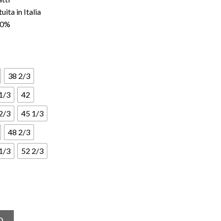
ita in Italia
100%
38 2/3
1/3
42
2/3
45 1/3
48 2/3
1/3
52 2/3
tità
O