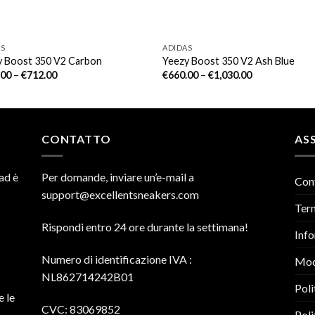
AS
ADIDAS
y Boost 350 V2 Carbon
Yeezy Boost 350 V2 Ash Blue
.00
–
€
712.00
€
660.00
–
€
1,030.00
CONTATTO
ASS
ad è
Per domande, inviare un’e-mail a
Con
support@excellentsneakers.com
Term
Rispondi entro 24 ore durante la settimana!
Info
Numero di identificazione IVA
:
Mod
NL862714242B01
Poli
e le
CVC: 83069852
Poli