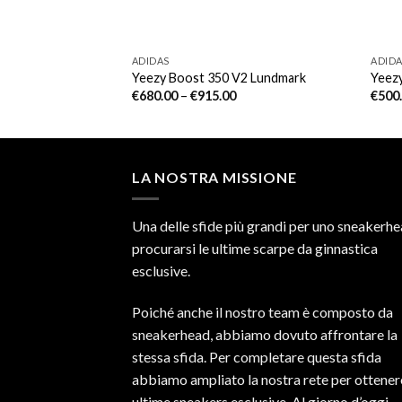
ADIDAS
ADID
2 Light
Yeezy Boost 350 V2 Lundmark
Yeez
€
680.00
–
€
915.00
€
500
LA NOSTRA MISSIONE
Una delle sfide più grandi per uno sneakerhe
procurarsi le ultime scarpe da ginnastica
esclusive.
Poiché anche il nostro team è composto da
sneakerhead, abbiamo dovuto affrontare la
stessa sfida. Per completare questa sfida
abbiamo ampliato la nostra rete per ottener
ultime sneakers esclusive. Al giorno d’oggi