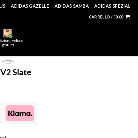
US
ADIDAS GAZELLE
ADIDAS SAMBA
ADIDAS SPEZIAL
CARRELLO /
€
0.00
dizione veloce
gratuita
YEEZY
V2 Slate
atti