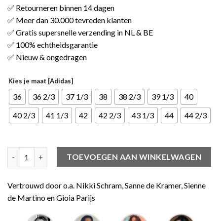
✅ Retourneren binnen 14 dagen
✅ Meer dan 30.000 tevreden klanten
✅ Gratis supersnelle verzending in NL & BE
✅ 100% echtheidsgarantie
✅ Nieuw & ongedragen
Kies je maat [Adidas]
36
36 2/3
37 1/3
38
38 2/3
39 1/3
40
40 2/3
41 1/3
42
42 2/3
43 1/3
44
44 2/3
adidas Handball Spezial Legend Ink Green Spark aantal
TOEVOEGEN AAN WINKELWAGEN
Vertrouwd door o.a. Nikki Schram, Sanne de Kramer, Sienne
de Martino en Gioia Parijs