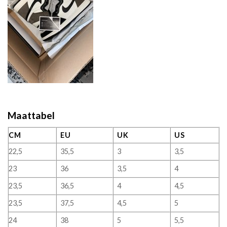
Maattabel
CM
EU
UK
US
22,5
35,5
3
3,5
23
36
3,5
4
23,5
36,5
4
4,5
23,5
37,5
4,5
5
24
38
5
5,5