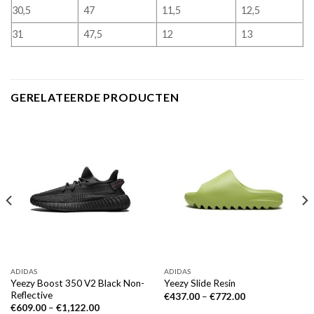
30,5
47
11,5
12,5
31
47,5
12
13
GERELATEERDE PRODUCTEN
ADIDAS
ADIDAS
Yeezy Boost 350 V2 Black Non-
Yeezy Slide Resin
Reflective
€
437.00
–
€
772.00
€
609.00
–
€
1,122.00