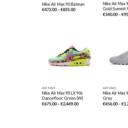
Nike Air Max 9
Nike Air Max 90 Batman
Gold Summit 
€
473.00
–
€
835.00
€
540.00
–
€
95
AIR MAX
AIR MAX
Nike Air Max 90 LX 90s
Nike Air Max 
Dancefloor Green (W)
Grey
€
675.00
–
€
2,449.00
€
456.00
–
€
1,