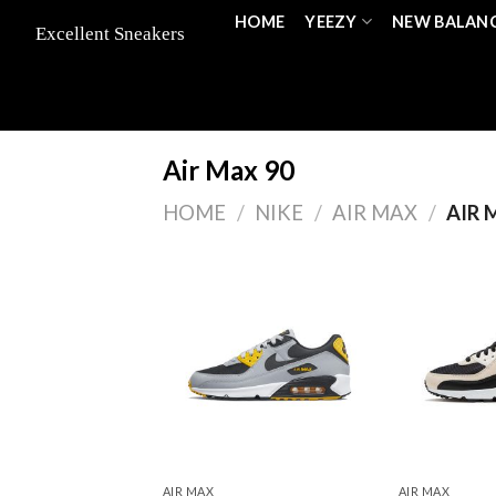
Skip
HOME
YEEZY
NEW BALAN
to
content
Air Max 90
HOME
/
NIKE
/
AIR MAX
/
AIR 
AIR MAX
AIR MAX