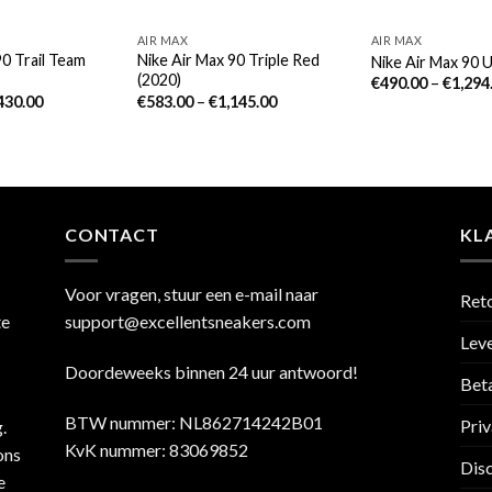
AIR MAX
AIR MAX
90 Trail Team
Nike Air Max 90 Triple Red
Nike Air Max 90
(2020)
€
490.00
–
€
1,294
430.00
€
583.00
–
€
1,145.00
CONTACT
KL
Voor vragen, stuur een e-mail naar
Ret
te
support@excellentsneakers.com
Leve
Doordeweeks binnen 24 uur antwoord!
Bet
BTW nummer: NL862714242B01
Priv
.
KvK nummer: 83069852
ons
Dis
e