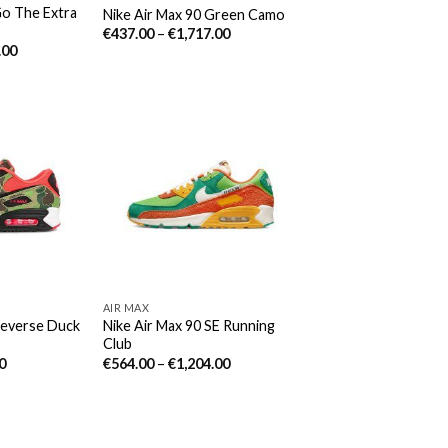
Go The Extra
Nike Air Max 90 Green Camo
€
437.00
–
€
1,717.00
.00
AIR MAX
Reverse Duck
Nike Air Max 90 SE Running
Club
0
€
564.00
–
€
1,204.00