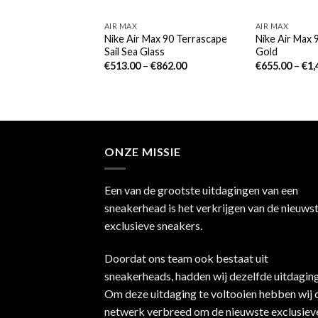
AIR MAX
AIR MAX
Nike Air Max 90 Terrascape
Nike Air Max 
Sail Sea Glass
Gold
€
513.00
–
€
862.00
€
655.00
–
€
1,
ONZE MISSIE
Een van de grootste uitdagingen van een
sneakerhead is het verkrijgen van de nieuws
exclusieve sneakers.
Doordat ons team ook bestaat uit
sneakerheads, hadden wij dezelfde uitdaging
Om deze uitdaging te voltooien hebben wij 
netwerk verbreed om de nieuwste exclusiev