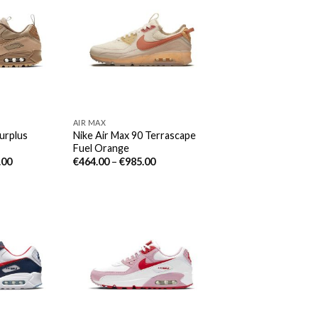
AIR MAX
urplus
Nike Air Max 90 Terrascape
Fuel Orange
.00
€
464.00
–
€
985.00