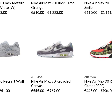
0 Black Metallic
Nike Air Max 90 Duck Camo
Nike Air Max 90 
White (W)
Orange
Smile
8.00
€
510.00
–
€
1,223.00
€
610.00
–
€
1,161
AIR MAX
AIR MAX
90 Recraft Wolf
Nike Air Max 90 Recycled
Nike Air Max 90 
Canvas
Camo (2020)
241.00
€
545.00
–
€
969.00
€
445.00
–
€
904.0