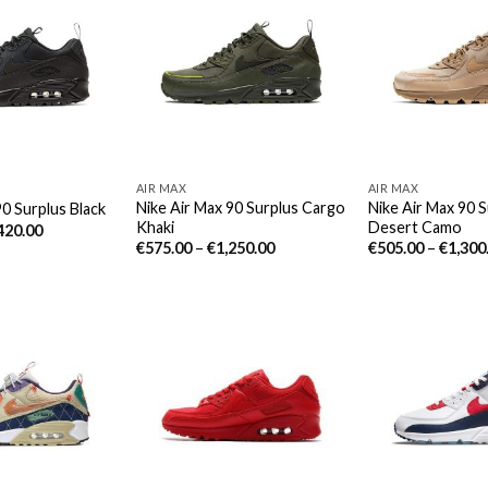
AIR MAX
AIR MAX
Nike Air Max 90 Surplus Cargo
Nike Air Max 90 S
90 Surplus Black
Khaki
Desert Camo
420.00
€
575.00
–
€
1,250.00
€
505.00
–
€
1,300