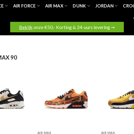
CE
AIR FORCE
AIR MAX
DUNK
JORDAN
CRO
Bekijk
onze €50,- Korting & 24-uurs levering ➙
MAX 90
AIR MAX
AIR MAX