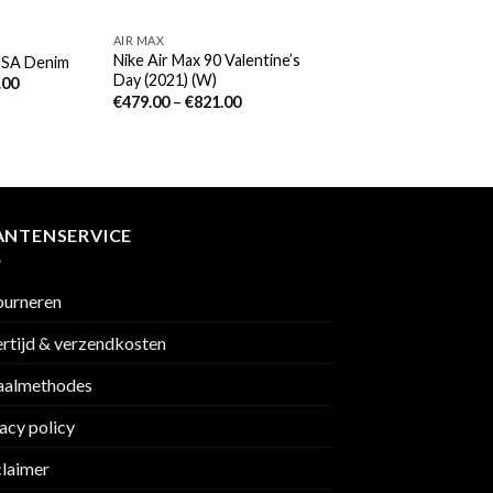
AIR MAX
Nike Air Max 90 Valentine’s
 USA Denim
Day (2021) (W)
.00
€
479.00
–
€
821.00
ANTENSERVICE
ourneren
rtijd & verzendkosten
aalmethodes
acy policy
claimer