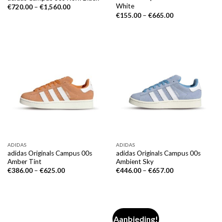
White
€
720.00
–
€
1,560.00
€
155.00
–
€
665.00
ADIDAS
ADIDAS
adidas Originals Campus 00s
adidas Originals Campus 00s
Amber Tint
Ambient Sky
€
386.00
–
€
625.00
€
446.00
–
€
657.00
Aanbieding!