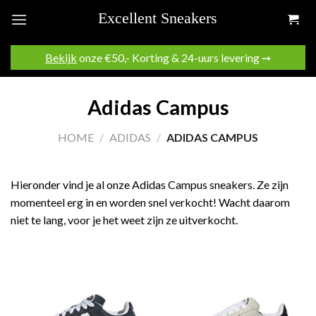
Skip
to
content
Bekijk
onze €50,- Korting & 24-uurs levering ➙
Adidas Campus
HOME
/
ADIDAS
/
ADIDAS CAMPUS
Hieronder vind je al onze Adidas Campus sneakers. Ze zijn
momenteel erg in en worden snel verkocht! Wacht daarom
niet te lang, voor je het weet zijn ze uitverkocht.