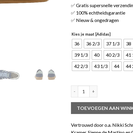
✅ Gratis supersnelle verzendi
✅ 100% echtheidsgarantie
✅ Nieuw & ongedragen
Kies je maat [Adidas]
36
36 2/3
37 1/3
38
39 1/3
40
40 2/3
41 
42 2/3
43 1/3
44
44 
adidas Handball Spezial Night 
TOEVOEGEN AAN WIN
Vertrouwd door o.a. Nikki Sch
Kramer, Sienne de Martino en G