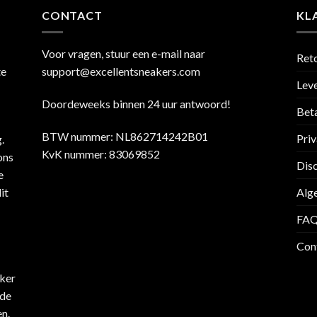
CONTACT
KL
Voor vragen, stuur een e-mail naar
Ret
te
support@excellentsneakers.com
Leve
Doordeweeks binnen 24 uur antwoord!
Bet
BTW nummer: NL862714242B01
Priv
.
KvK nummer: 83069852
ons
Dis
e
it
Alg
FA
Con
jker
 de
n.