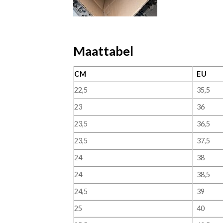
Maattabel
CM
EU
22,5
35,5
23
36
23,5
36,5
23,5
37,5
24
38
24
38,5
24,5
39
25
40