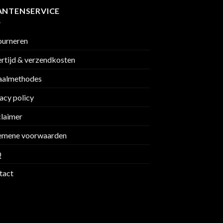
ANTENSERVICE
ourneren
rtijd & verzendkosten
aalmethodes
acy policy
claimer
emene voorwaarden
Q
tact