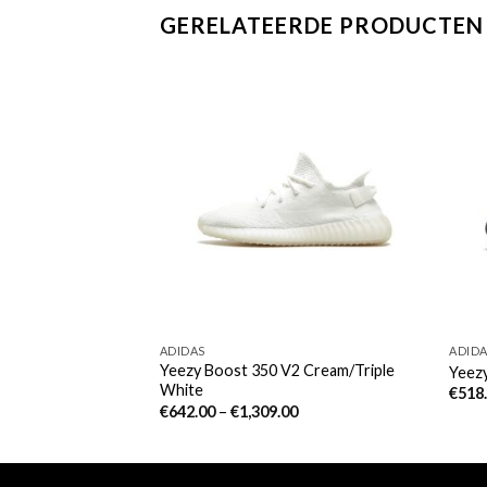
GERELATEERDE PRODUCTEN
ADIDAS
ADID
V2 Cloud White
Yeezy Boost 350 V2 Cream/Triple
Yeez
White
€
518
00
€
642.00
–
€
1,309.00