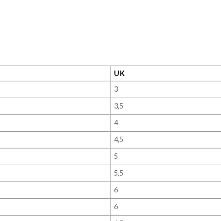
UK
3
3,5
4
4,5
5
5,5
6
6