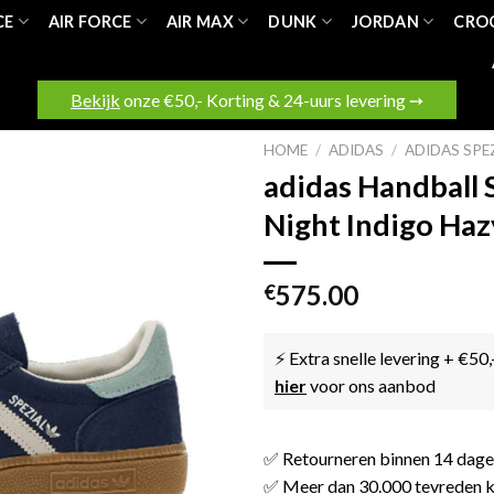
CE
AIR FORCE
AIR MAX
DUNK
JORDAN
CRO
Bekijk
onze €50,- Korting & 24-uurs levering ➙
HOME
/
ADIDAS
/
ADIDAS SPE
adidas Handball 
Night Indigo Ha
575.00
€
⚡ Extra snelle levering + €50,
hier
voor ons aanbod
✅ Retourneren binnen 14 dag
✅ Meer dan 30.000 tevreden k