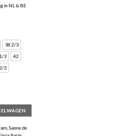
ng in NL & BE
38 2/3
1/3
42
2/3
Indigo Hazy Green aantal
KELWAGEN
ram, Sanne de
ioia Parijs