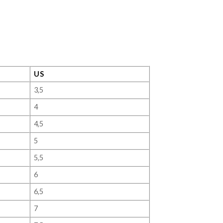
US
3,5
4
4,5
5
5,5
6
6,5
7