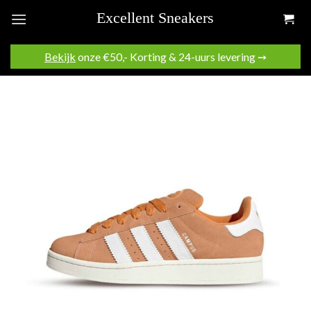
Skip
to
content
Bekijk
onze €50,- Korting & 24-uurs levering ➙