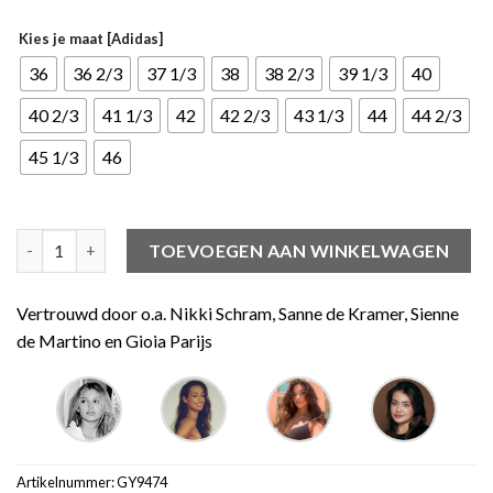
Kies je maat [Adidas]
36
36 2/3
37 1/3
38
38 2/3
39 1/3
40
40 2/3
41 1/3
42
42 2/3
43 1/3
44
44 2/3
45 1/3
46
adidas Originals Campus 00s Amber Tint aantal
TOEVOEGEN AAN WINKELWAGEN
Vertrouwd door o.a. Nikki Schram, Sanne de Kramer, Sienne
de Martino en Gioia Parijs
Artikelnummer:
GY9474